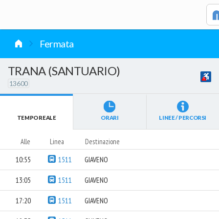
vai al contenuto
Fermata
TRANA (SANTUARIO)
13600
TEMPO REALE
ORARI
LINEE / PERCORSI
Alle
Linea
Destinazione
10:55
1511
GIAVENO
13:05
1511
GIAVENO
17:20
1511
GIAVENO