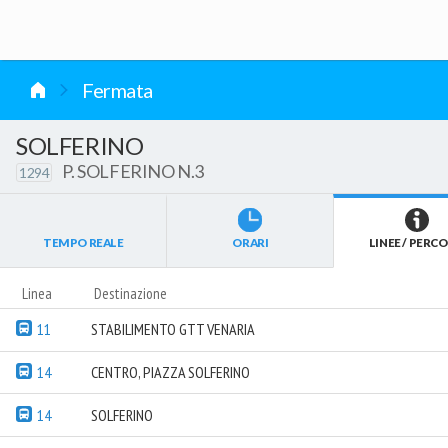
vai al contenuto
Fermata
SOLFERINO
P. SOLFERINO N.3
1294
TEMPO REALE
ORARI
LINEE / PERCO
Linea
Destinazione
11
STABILIMENTO GTT VENARIA
14
CENTRO, PIAZZA SOLFERINO
14
SOLFERINO