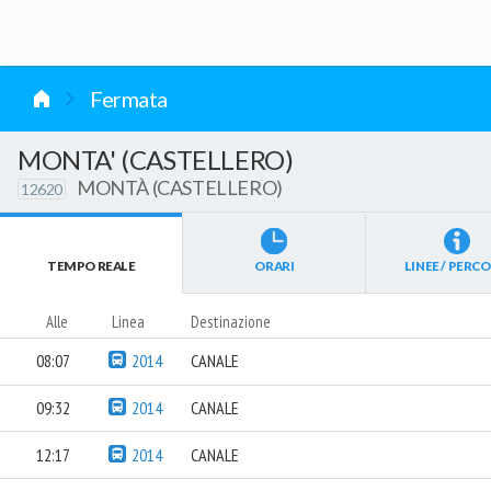
vai al contenuto
Fermata
MONTA' (CASTELLERO)
MONTÀ (CASTELLERO)
12620
TEMPO REALE
ORARI
LINEE / PERCO
Alle
Linea
Destinazione
08:07
2014
CANALE
09:32
2014
CANALE
12:17
2014
CANALE