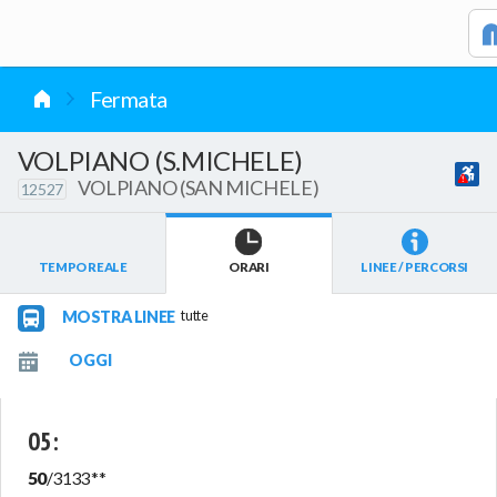
vai al contenuto
Fermata
VOLPIANO (S.MICHELE)
VOLPIANO (SAN MICHELE)
12527
TEMPO REALE
ORARI
LINEE / PERCORSI
MOSTRA LINEE
tutte
05
:
50
/
3133
**