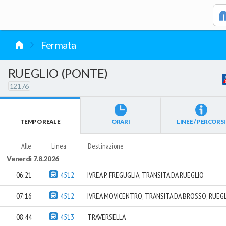
vai al contenuto
Fermata
RUEGLIO (PONTE)
12176
TEMPO REALE
ORARI
LINEE / PERCORSI
Alle
Linea
Destinazione
Venerdì 7.8.2026
06:21
4512
IVREA P. FREGUGLIA, TRANSITA DA RUEGLIO
07:16
4512
IVREA MOVICENTRO, TRANSITA DA BROSSO, RUEG
08:44
4513
TRAVERSELLA