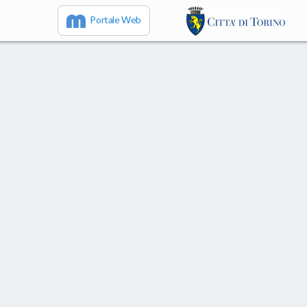
Portale Web
IT
EN
FR