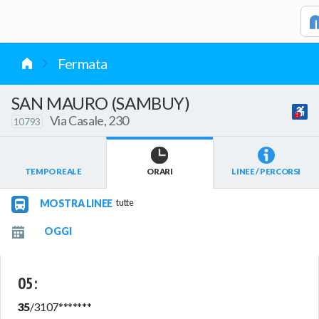
vai al contenuto
Fermata
SAN MAURO (SAMBUY)
Via Casale, 230
10793
TEMPO REALE
ORARI
LINEE / PERCORSI
MOSTRA LINEE
tutte
05
:
35
/
3107
*******