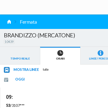
vai al contenuto
Fermata
BRANDIZZO (MERCATONE)
10439
TEMPO REALE
ORARI
LINEE / PERCO
MOSTRA LINEE
tutte
09
:
53
/
3107
***