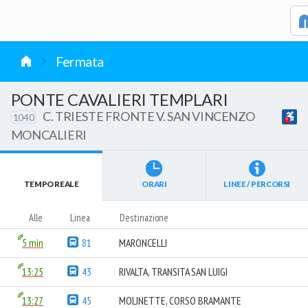
vai al contenuto
Fermata
PONTE CAVALIERI TEMPLARI
C. TRIESTE FRONTE V. SAN VINCENZO
1040
MONCALIERI
TEMPO REALE
ORARI
LINEE / PERCORSI
Alle
Linea
Destinazione
5 min
81
MARONCELLI
13:25
43
RIVALTA, TRANSITA SAN LUIGI
13:27
45
MOLINETTE, CORSO BRAMANTE