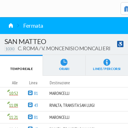
vai al contenuto
Fermata
SAN MATTEO
C. ROMA / V. MONCENISIO MONCALIERI
1030
TEMPO REALE
ORARI
LINEE / PERCORSI
Alle
Linea
Destinazione
10:52
81
MARONCELLI
11:09
43
RIVALTA, TRANSITA SAN LUIGI
11:21
81
MARONCELLI