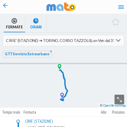
vai al contenuto
FERMATE
ORARI
GTT Servizio Extraurbano
©
OpenStreetMap
Tempo reale
Fermata
Alle
Prossimo
CIRIE' (STAZIONE)