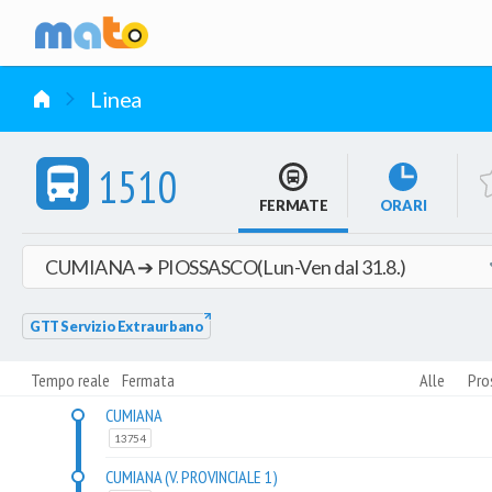
vai al contenuto
Linea
1510
FERMATE
ORARI
GTT Servizio Extraurbano
Tempo reale
Fermata
Alle
Pro
CUMIANA
13754
CUMIANA (V. PROVINCIALE 1)