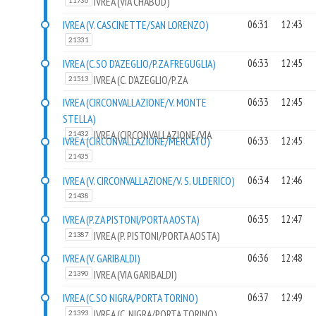
IVREA (VIA CHABOD)
11736
IVREA (V. CASCINETTE/SAN LORENZO)
06:31
12:43
21331
IVREA (C.SO D'AZEGLIO/P.ZA FREGUGLIA)
06:33
12:45
IVREA (C. D'AZEGLIO/P.ZA
21513
FREGUGLIA)
IVREA (CIRCONVALLAZIONE/V. MONTE
06:33
12:45
STELLA)
IVREA (CIRCONVALLAZIONE/VIA
21432
IVREA (CIRCONVALLAZIONE/MERCATO)
06:33
12:45
MONTE STELLA)
21435
IVREA (V. CIRCONVALLAZIONE/V. S. ULDERICO)
06:34
12:46
21438
IVREA (P.ZA PISTONI/PORTA AOSTA)
06:35
12:47
IVREA (P. PISTONI/PORTA AOSTA)
21387
IVREA (V. GARIBALDI)
06:36
12:48
IVREA (VIA GARIBALDI)
21390
IVREA (C.SO NIGRA/PORTA TORINO)
06:37
12:49
IVREA (C. NIGRA/PORTA TORINO)
21393