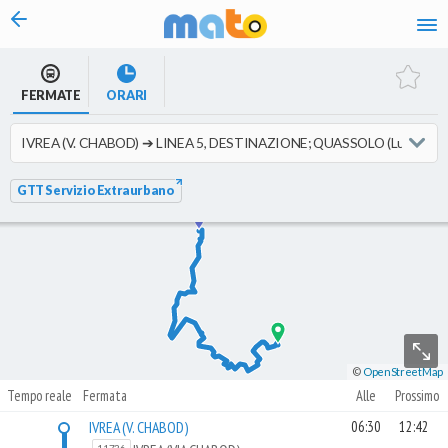
vai al contenuto
FERMATE
ORARI
GTT Servizio Extraurbano
©
OpenStreetMap
Tempo reale
Fermata
Alle
Prossimo
IVREA (V. CHABOD)
06:30
12:42