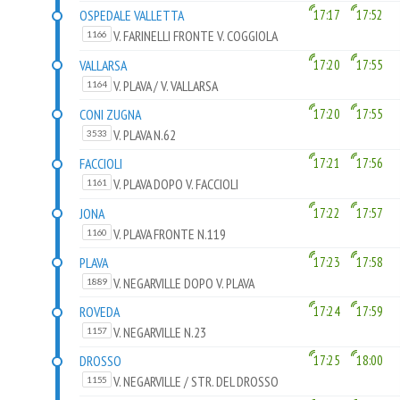
OSPEDALE VALLETTA
17:17
17:52
V. FARINELLI FRONTE V. COGGIOLA
1166
VALLARSA
17:20
17:55
V. PLAVA / V. VALLARSA
1164
CONI ZUGNA
17:20
17:55
V. PLAVA N.62
3533
FACCIOLI
17:21
17:56
V. PLAVA DOPO V. FACCIOLI
1161
JONA
17:22
17:57
V. PLAVA FRONTE N.119
1160
PLAVA
17:23
17:58
V. NEGARVILLE DOPO V. PLAVA
1889
ROVEDA
17:24
17:59
V. NEGARVILLE N.23
1157
DROSSO
17:25
18:00
V. NEGARVILLE / STR. DEL DROSSO
1155