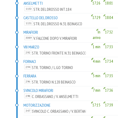
ANSELMETTI
17:26
18:01
STR. DEL DROSSO INT.184
1153
CASTELLO DEL DROSSO
17:29
18:04
STR. DEL DROSSO N.31 BEINASCO
1151
MIRAFIORI
In
17:32
arrivo
V. FALCONE DOPO V. MIRAFIORI
3089
BEINASCO
VIII MARZO
1 min
17:33
STR. TORINO FRONTE N.31 BEINASCO
292
FORNACI
4 min
17:34
STR. TORINO / L.GO TORINO
294
BEINASCO
FERRARA
5 min
17:35
STR. TORINO N.128 BEINASCO
296
SVINCOLO MIRAFIORI
7 min
17:36
C. ORBASSANO / V. ANSELMETTI
298
MOTORIZZAZIONE
17:15
17:39
SVINCOLO C. ORBASSANO / V. BERTANI
347