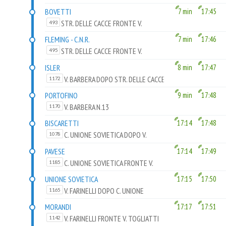
BOVETTI
7 min
17:45
STR. DELLE CACCE FRONTE V.
493
BOVETTI
FLEMING - C.N.R.
7 min
17:46
STR. DELLE CACCE FRONTE V.
495
FLEMING
ISLER
8 min
17:47
V. BARBERA DOPO STR. DELLE CACCE
1172
PORTOFINO
9 min
17:48
V. BARBERA N.13
1170
BISCARETTI
17:14
17:48
C. UNIONE SOVIETICA DOPO V.
1078
BISCARETTI DI RUFFIA
PAVESE
17:14
17:49
C. UNIONE SOVIETICA FRONTE V.
1185
PAVESE
UNIONE SOVIETICA
17:15
17:50
V. FARINELLI DOPO C. UNIONE
1165
SOVIETICA
MORANDI
17:17
17:51
V. FARINELLI FRONTE V. TOGLIATTI
1142