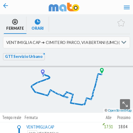
vai al contenuto
FERMATE
ORARI
GTT Servizio Urbano
©
OpenStreetMap
Tempo reale
Fermata
Alle
Prossimo
VENTIMIGLIA CAP
17:31
18:04