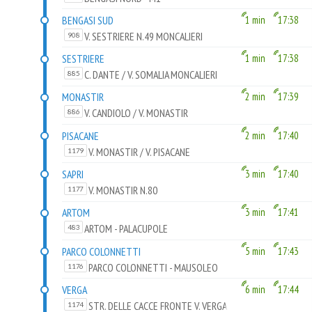
BENGASI SUD
1 min
17:38
V. SESTRIERE N.49 MONCALIERI
908
SESTRIERE
1 min
17:38
C. DANTE / V. SOMALIA MONCALIERI
885
MONASTIR
2 min
17:39
V. CANDIOLO / V. MONASTIR
886
PISACANE
2 min
17:40
V. MONASTIR / V. PISACANE
1179
SAPRI
3 min
17:40
V. MONASTIR N.80
1177
ARTOM
3 min
17:41
ARTOM - PALACUPOLE
483
PARCO COLONNETTI
5 min
17:43
PARCO COLONNETTI - MAUSOLEO
1176
BELA ROSIN
VERGA
6 min
17:44
STR. DELLE CACCE FRONTE V. VERGA
1174