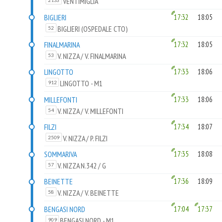
VENTIMIGLIA
2133
BIGLIERI
17:32
18:05
BIGLIERI (OSPEDALE CTO)
52
FINALMARINA
17:32
18:05
V. NIZZA / V. FINALMARINA
53
LINGOTTO
17:33
18:06
LINGOTTO - M1
912
MILLEFONTI
17:33
18:06
V. NIZZA / V. MILLEFONTI
54
FILZI
17:34
18:07
V. NIZZA / P. FILZI
2509
SOMMARIVA
17:35
18:08
V. NIZZA N.342 / G
57
BEINETTE
17:36
18:09
V. NIZZA / V. BEINETTE
58
BENGASI NORD
17:04
17:37
BENGASI NORD - M1
909