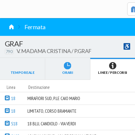
vai al contenuto
Fermata
GRAF
V. MADAMA CRISTINA / P.GRAF
790
TEMPO REALE
ORARI
LINEE / PERCORSI
Linea
Destinazione
18
MIRAFIORI SUD, P.LE CAIO MARIO
18
LIMITATO, CORSO BRAMANTE
S18
18 BLU, CANDIOLO - VIA VERDI