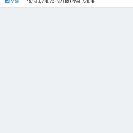
S18B
18/ BLU, VINOVO - VIA CIRCONVALLAZIONE