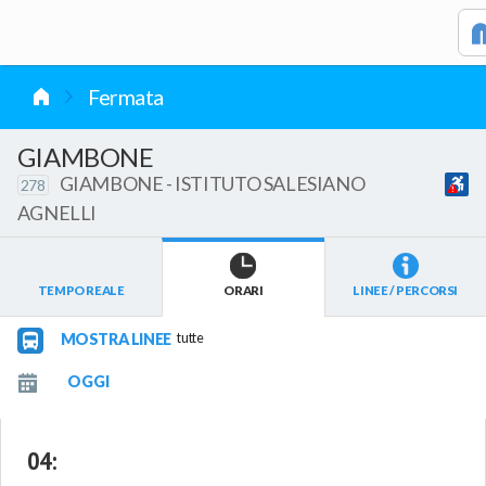
vai al contenuto
Fermata
GIAMBONE
GIAMBONE - ISTITUTO SALESIANO
278
AGNELLI
TEMPO REALE
ORARI
LINEE / PERCORSI
MOSTRA LINEE
tutte
04
: