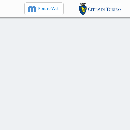
Portale Web
IT
EN
FR