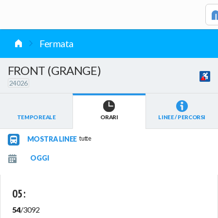
vai al contenuto
Fermata
FRONT (GRANGE)
24026
TEMPO REALE
ORARI
LINEE / PERCORSI
MOSTRA LINEE
tutte
05
:
54
/
3092