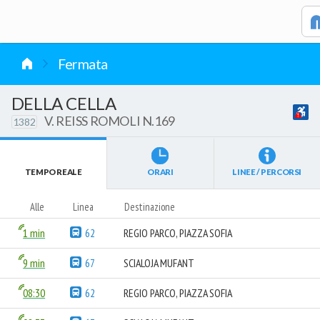
vai al contenuto
Fermata
DELLA CELLA
V. REISS ROMOLI N.169
1382
TEMPO REALE
ORARI
LINEE / PERCORSI
Alle
Linea
Destinazione
1 min
62
REGIO PARCO, PIAZZA SOFIA
9 min
67
SCIALOJA MUFANT
08:30
62
REGIO PARCO, PIAZZA SOFIA