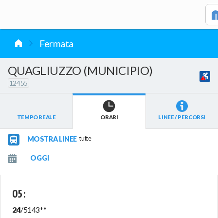
vai al contenuto
Fermata
QUAGLIUZZO (MUNICIPIO)
12455
TEMPO REALE
ORARI
LINEE / PERCORSI
MOSTRA LINEE
tutte
05
:
24
/
5143
**