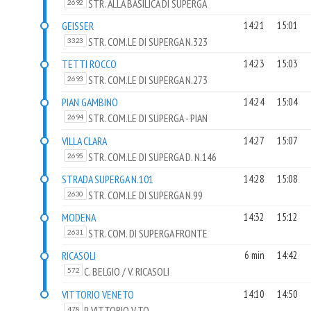
STR. ALLA BASILICA DI SUPERGA
2692
FRONTE N.4
GEISSER
14:21
15:01
STR. COM.LE DI SUPERGA N.323
3323
TETTI ROCCO
14:23
15:03
STR. COM.LE DI SUPERGA N.273
2693
PIAN GAMBINO
14:24
15:04
STR. COM.LE DI SUPERGA - PIAN
2694
GAMBINO
VILLA CLARA
14:27
15:07
STR. COM.LE DI SUPERGA D. N.146
2695
STRADA SUPERGA N.101
14:28
15:08
STR. COM.LE DI SUPERGA N.99
2630
MODENA
14:32
15:12
STR. COM. DI SUPERGA FRONTE
2631
STAZIONE SASSI
RICASOLI
6 min
14:42
C. BELGIO / V. RICASOLI
572
VITTORIO VENETO
14:10
14:50
P. VITTORIO V.TO
478