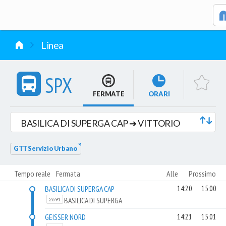
vai al contenuto
Linea
SPX
FERMATE
ORARI
BASILICA DI SUPERGA CAP ➔ VITTORIO
VENETO (Sab-Dom)
GTT Servizio Urbano
Tempo reale
Fermata
Alle
Prossimo
BASILICA DI SUPERGA CAP
14:20
15:00
BASILICA DI SUPERGA
2691
GEISSER NORD
14:21
15:01