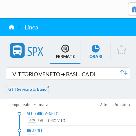
vai al contenuto
Linea
SPX
FERMATE
ORARI
VITTORIO VENETO ➔ BASILICA DI
SUPERGA (Sab-Dom)
GTT Servizio Urbano
Tempo reale
Fermata
Alle
Prossimo
VITTORIO VENETO
P. VITTORIO V.TO
478
RICASOLI