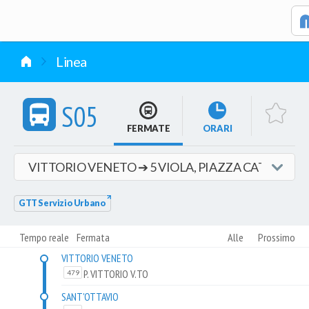
vai al contenuto
Linea
S05
FERMATE
ORARI
GTT Servizio Urbano
Tempo reale
Fermata
Alle
Prossimo
VITTORIO VENETO
P. VITTORIO V.TO
479
SANT'OTTAVIO