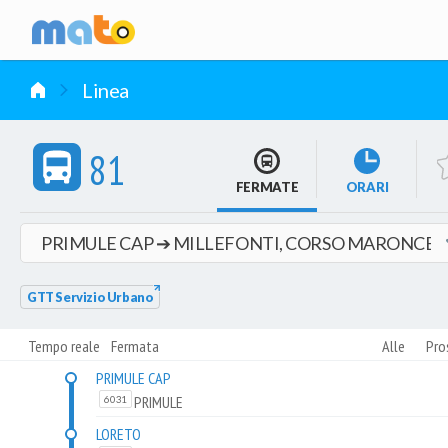
vai al contenuto
Linea
81
FERMATE
ORARI
GTT Servizio Urbano
Tempo reale
Fermata
Alle
Pro
PRIMULE CAP
PRIMULE
6031
LORETO