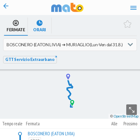
vai al contenuto
FERMATE
ORARI
GTT Servizio Extraurbano
©
OpenStreetMap
Tempo reale
Fermata
Alle
Prossimo
BOSCONERO (EATON LIVIA)