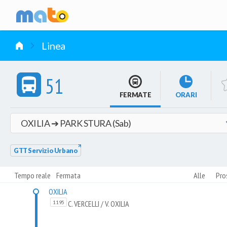
vai al contenuto
Linea
51
FERMATE
ORARI
GTT Servizio Urbano
Tempo reale
Fermata
Alle
Pro
OXILIA
C. VERCELLI / V. OXILIA
1195