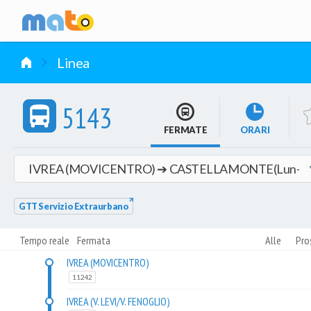
vai al contenuto
Linea
5143
FERMATE
ORARI
GTT Servizio Extraurbano
Tempo reale
Fermata
Alle
Pro
IVREA (MOVICENTRO)
11242
IVREA (V. LEVI/V. FENOGLIO)