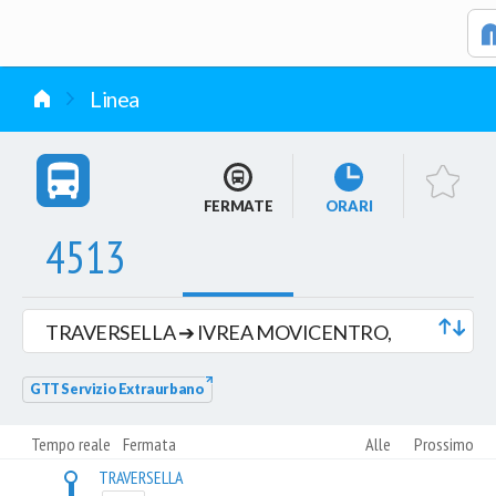
vai al contenuto
Linea
FERMATE
ORARI
4513
TRAVERSELLA ➔ IVREA MOVICENTRO,
TRANSITA DA BROSSO (Lun-Sab)
GTT Servizio Extraurbano
Tempo reale
Fermata
Alle
Prossimo
TRAVERSELLA