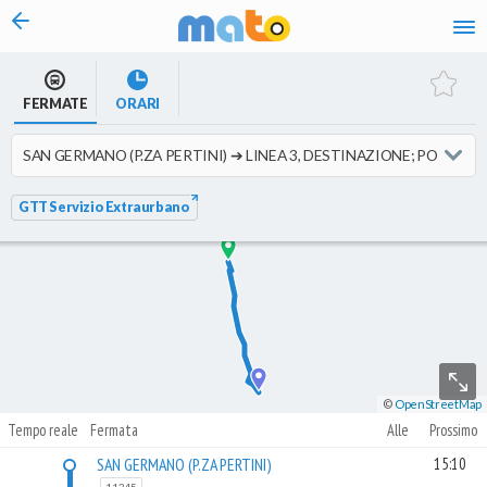
vai al contenuto
FERMATE
ORARI
GTT Servizio Extraurbano
©
OpenStreetMap
Tempo reale
Fermata
Alle
Prossimo
SAN GERMANO (P.ZA PERTINI)
15:10