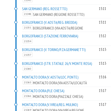
11345
SAN GERMANO (REG. ROSSETTO)
15:11
SAN GERMANO (REGIONE ROSSETTO)
21348
BORGOFRANCO (V. AOSTA/REG. BREDDA)
15:11
BORGOFRANCO (VIA AOSTA/REGIONE
21351
BREDDA)
BORGOFRANCO (STAZIONE FERROVIARIA)
15:12
21354
BORGOFRANCO (V. TORINO/P.ZA GERMANETTI)
15:13
21357
BORGOFRANCO (STR. STATALE 26/V. MONTE ROSA)
15:13
21360
MONTALTO DORA (V. AOSTA/LOC. PONTE)
15:16
MONTALTO DORA (VIA AOSTA/LOCALITÀ
21363
PONTE)
MONTALTO DORA (P.LE CHIESA)
15:17
MONTALTO DORA (PIAZZALE CHIESA)
21366
MONTALTO DORA (V. IVREA/REG. MULINO)
15:17
MONTALTO DORA (VIA IVREA/REGIONE
21369