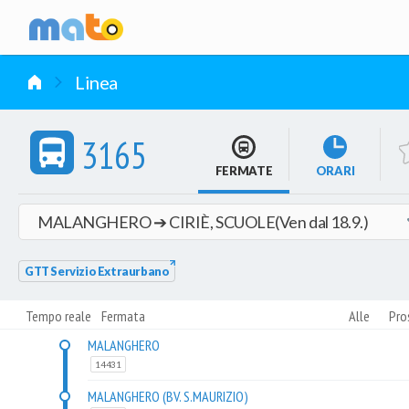
vai al contenuto
Linea
3165
FERMATE
ORARI
GTT Servizio Extraurbano
Tempo reale
Fermata
Alle
Pro
MALANGHERO
14431
MALANGHERO (BV. S.MAURIZIO)