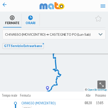
vai al contenuto
FERMATE
ORARI
GTT Servizio Extraurbano
©
OpenStreetMap
Tempo reale
Fermata
Alle
Prossimo
CHIVASSO (MOVICENTRO)
08:20
13:05