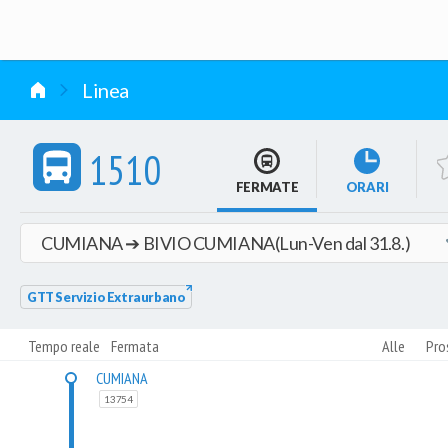
vai al contenuto
Linea
1510
FERMATE
ORARI
GTT Servizio Extraurbano
Tempo reale
Fermata
Alle
Pro
CUMIANA
13754