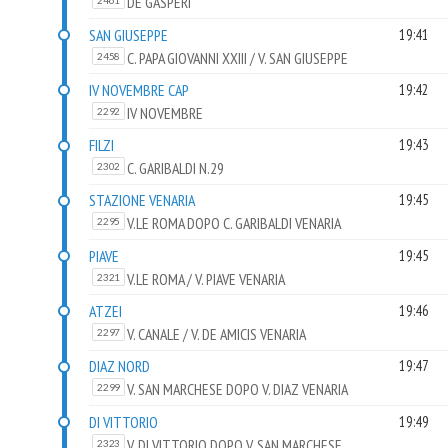
DE GASPERI
2461
SAN GIUSEPPE
19:41
C. PAPA GIOVANNI XXIII / V. SAN GIUSEPPE
2458
VENARIA
IV NOVEMBRE CAP
19:42
IV NOVEMBRE
2292
FILZI
19:43
C. GARIBALDI N.29
2302
STAZIONE VENARIA
19:45
V.LE ROMA DOPO C. GARIBALDI VENARIA
2295
PIAVE
19:45
V.LE ROMA / V. PIAVE VENARIA
2321
ATZEI
19:46
V. CANALE / V. DE AMICIS VENARIA
2297
DIAZ NORD
19:47
V. SAN MARCHESE DOPO V. DIAZ VENARIA
2299
DI VITTORIO
19:49
V. DI VITTORIO DOPO V. SAN MARCHESE
2323