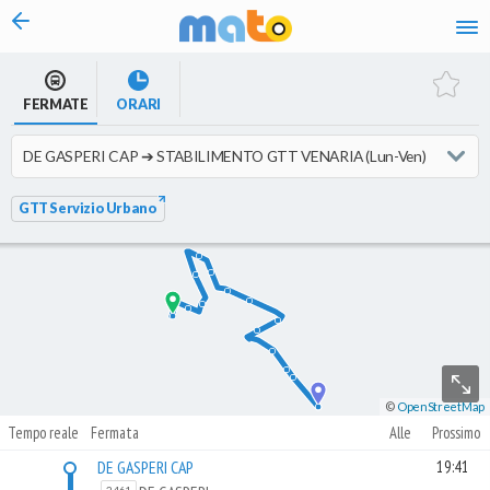
vai al contenuto
FERMATE
ORARI
GTT Servizio Urbano
©
OpenStreetMap
Tempo reale
Fermata
Alle
Prossimo
DE GASPERI CAP
19:41