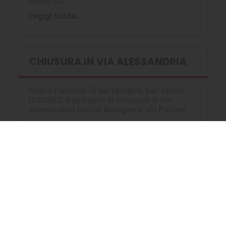
civico 107
Leggi tutto...
CHIUSURA IN VIA ALESSANDRIA
Fino a martedì 15 settembre, per lavori
ITALGAS, è prevista la chiusura di via
Alessandria tra via Bologna e via Parma.
CHIUSURA IN VIA BARI
Da lunedì 3 agosto a venerdì 4 settembre,
per lavori ITALGAS, è prevista la chiusura a
fasi di via Bari tra corso Regina Margherita
a corso Umbria.