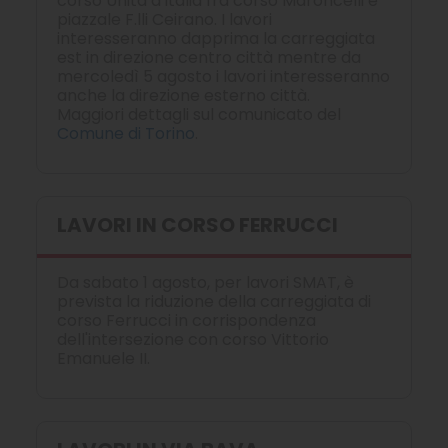
corso Unità d'Italia fra corso Maroncelli e
piazzale F.lli Ceirano. I lavori
interesseranno dapprima la carreggiata
est in direzione centro città mentre da
mercoledì 5 agosto i lavori interesseranno
anche la direzione esterno città.
Maggiori dettagli sul comunicato del
Comune di Torino
.
LAVORI IN CORSO FERRUCCI
Da sabato 1 agosto, per lavori SMAT, è
prevista la riduzione della carreggiata di
corso Ferrucci in corrispondenza
dell'intersezione con corso Vittorio
Emanuele II.