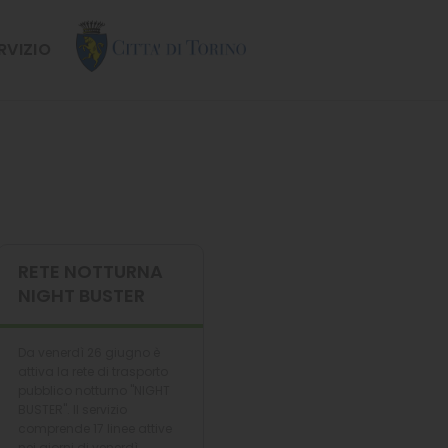
ERVIZIO
RETE NOTTURNA
NIGHT BUSTER
Da venerdì 26 giugno è
attiva la rete di trasporto
pubblico notturno "NIGHT
BUSTER". Il servizio
comprende 17 linee attive
nei giorni di venerdì,