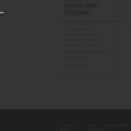
NUOVE AREE
PEDONALI
Le aree pedonali
sperimentali di via
Aquileia, via Doria, via
Fattori e via Coazze
diventano aree pedonali
permanenti.
Leggi tutto...
Contatti
FAQ
Open Data