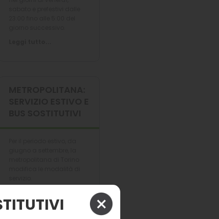
sabato e prefestivi dalle
23:00 fino alle 5:00 del
giorno successivo.
Leggi tutto...
METROPOLITANA:
SERVIZIO ESTIVO E
BUS SOSTITUTIVI
Per il periodo estivo, da
giugno a settembre, la
metropolitana di Torino
modifica le modalità di
servizio.
Leggi tutto...
TITUTIVI