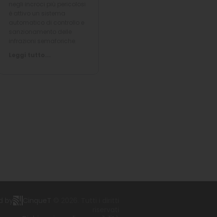
negli incroci più pericolosi
è attivo un sistema
automatico di controllo e
sanzionamento delle
infrazioni semaforiche.
Leggi tutto...
d by
CinqueT
© 2026. Tutti i diritti
riservati